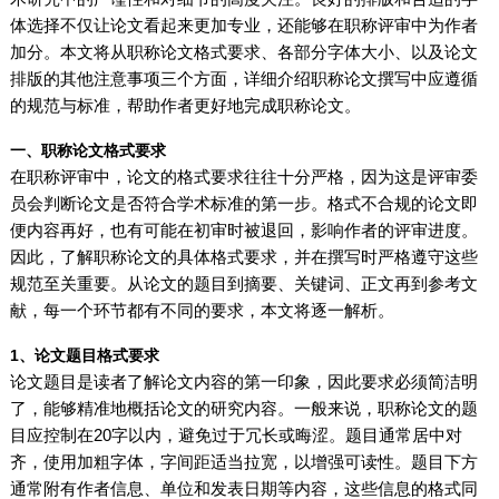
体选择不仅让论文看起来更加专业，还能够在职称评审中为作者
加分。本文将从职称论文格式要求、各部分字体大小、以及论文
排版的其他注意事项三个方面，详细介绍职称论文撰写中应遵循
的规范与标准，帮助作者更好地完成职称论文。
一、职称论文格式要求
在职称评审中，论文的格式要求往往十分严格，因为这是评审委
员会判断论文是否符合学术标准的第一步。格式不合规的论文即
便内容再好，也有可能在初审时被退回，影响作者的评审进度。
因此，了解职称论文的具体格式要求，并在撰写时严格遵守这些
规范至关重要。从论文的题目到摘要、关键词、正文再到参考文
献，每一个环节都有不同的要求，本文将逐一解析。
1、论文题目格式要求
论文题目是读者了解论文内容的第一印象，因此要求必须简洁明
了，能够精准地概括论文的研究内容。一般来说，职称论文的题
目应控制在20字以内，避免过于冗长或晦涩。题目通常居中对
齐，使用加粗字体，字间距适当拉宽，以增强可读性。题目下方
通常附有作者信息、单位和发表日期等内容，这些信息的格式同